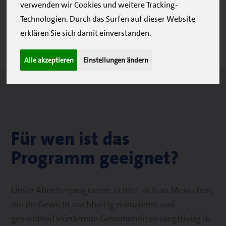
Informationen zu unserem Abnehmprogramm:
verwenden wir Cookies und weitere Tracking-
Technologien. Durch das Surfen auf dieser Website
Für wen ist das Programm geeignet?
erklären Sie sich damit einverstanden.
Ablauf des Programms
Kosten und Erstattung
Alle akzeptieren
Einstellungen ändern
Für wen ist das
Programm geeignet?
Unser Abnehmprogramm richtet sich an Menschen,
die ihr Gewicht nachhaltig reduzieren und
gesundheitsfördernde Gewohnheiten langfristig in